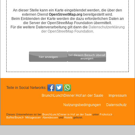
An dieser Stelle kann ein Karte eingeblendet werden, die über den
externen Dienst
OpenStreetMap.org
bereitgestellt wird.
Beim Einblenden der Karte werden die dazu erforderlichen Daten an
die Server der OpenStreetMap Foundation übermittelt.
Für die weitere Datenverarbeitung gilt dann die
Datenschutzerklärung
der OpenStreetMap Foundation
.
bei diesem Besuch überall
hier anzeigen
anzeigen
Teile in Social Networks:
BrunchLunchDinner Hof an der Saale
Impressum
Nutzungsbedingungen
Datenschutz
Dieses Unternehmen ist bei
BrunchLunchDinner in Hof an der Saale
unter
Frühstück
,
Buffet/Brunch
,
Mittagessen
,
Abendessen
und
Hotels
gelistet.